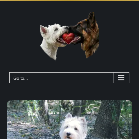
Skip
to
content
Go to...