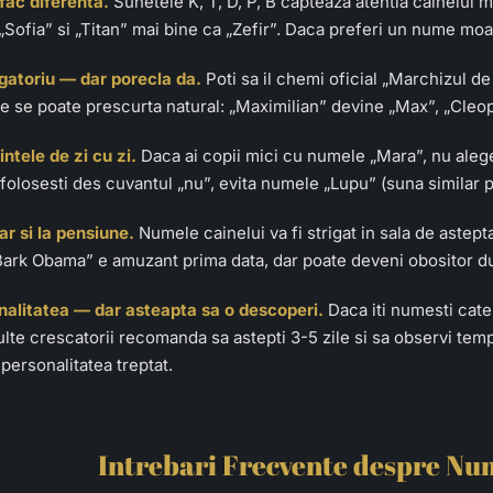
fac diferenta.
Sunetele K, T, D, P, B capteaza atentia cainelui m
Sofia” si „Titan” mai bine ca „Zefir”. Daca preferi un nume moal
gatoriu — dar porecla da.
Poti sa il chemi oficial „Marchizul de T
e se poate prescurta natural: „Maximilian” devine „Max”, „Cleop
intele de zi cu zi.
Daca ai copii mici cu numele „Mara”, nu aleg
a folosesti des cuvantul „nu”, evita numele „Lupu” (suna similar
ar si la pensiune.
Numele cainelui va fi strigat in sala de astepta
Bark Obama” e amuzant prima data, dar poate deveni obositor du
nalitatea — dar asteapta sa o descoperi.
Daca iti numesti catel
ulte crescatorii recomanda sa astepti 3-5 zile si sa observi tem
e personalitatea treptat.
Intrebari Frecvente despre Nu