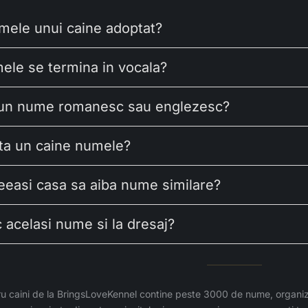
umele unui caine adoptat?
le se termina in vocala?
g un nume romanesc sau englezesc?
ta un caine numele?
ceeasi casa sa aiba nume similare?
 acelasi nume si la dresaj?
u caini de la BringsLoveKennel contine peste 3000 de nume, organi