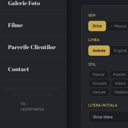
Galerie Foto
GEN
Filme
Orice
♂ Mascul
LIMBA
Parerile Clientilor
Ambele
English
STIL
Contact
Popular
Puternic
Amuzant
Natura
Mancare
Tradition
TEL:
LITERA INITIALA
+40761756124