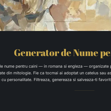
Generator de Nume pe
 nume pentru caini — in romana si engleza — organizate pe
te din mitologie. Fie ca tocmai ai adoptat un catelus sau ast
cu personalitate. Filtreaza, genereaza si salveaza-ti favorit