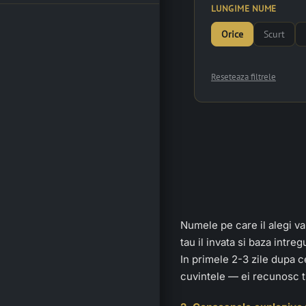
LUNGIME NUME
Orice
Scurt
Reseteaza filtrele
Numele pe care il alegi va 
tau il invata si baza intre
In primele 2-3 zile dupa c
cuvintele — ei recunosc ti