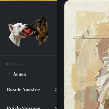
Skip
to
content
Acasa
Rasele Noastre
Pui de Vanzare