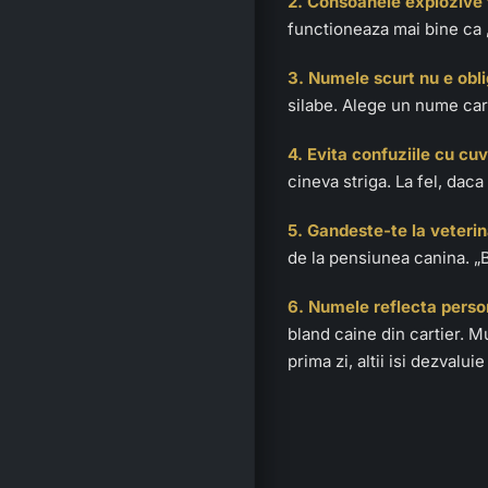
2. Consoanele explozive 
functioneaza mai bine ca „
3. Numele scurt nu e obli
silabe. Alege un nume car
4. Evita confuziile cu cuv
cineva striga. La fel, dac
5. Gandeste-te la veterin
de la pensiunea canina. „
6. Numele reflecta perso
bland caine din cartier. M
prima zi, altii isi dezvalui