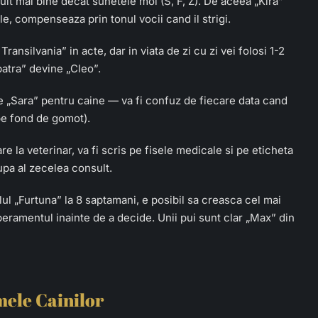
ult mai bine decat sunetele moi (S, F, Z). De aceea „Kira”
e, compenseaza prin tonul vocii cand il strigi.
ransilvania” in acte, dar in viata de zi cu zi vei folosi 1-2
atra” devine „Cleo”.
e „Sara” pentru caine — va fi confuz de fiecare data cand
 pe fond de gomot).
re la veterinar, va fi scris pe fisele medicale si pe eticheta
pa al zecelea consult.
ul „Furtuna” la 8 saptamani, e posibil sa creasca cel mai
peramentul inainte de a decide. Unii pui sunt clar „Max” din
mele Cainilor