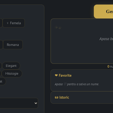
Ge
♀ Femela
Apasa b
Romana
Elegant
0
nu
Mitologie
❤ Favorite
al
Apasa ♡ pentru a salva un nume.
📜 Istoric