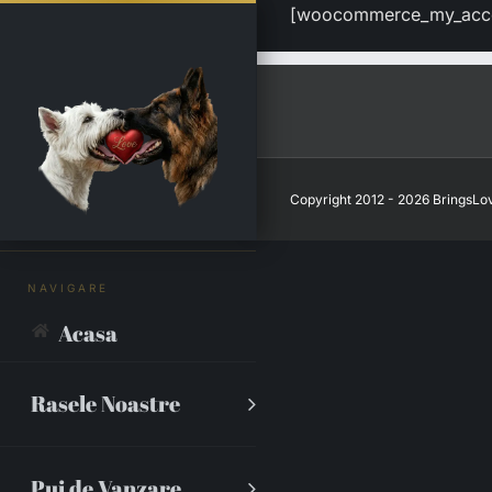
Skip
[woocommerce_my_acc
to
content
Copyright 2012 - 2026 BringsLov
Acasa
Rasele Noastre
Pui de Vanzare