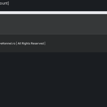
ount]
eKennel.ro | All Rights Reserved |