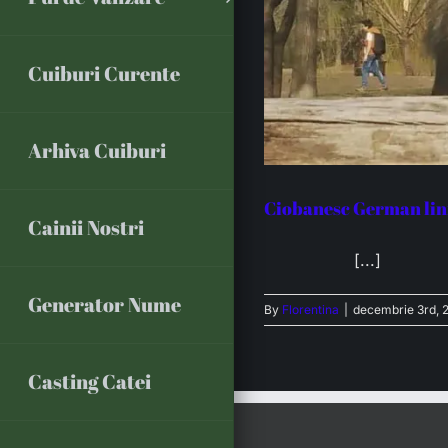
Cuiburi Curente
Arhiva Cuiburi
Ciobanesc German lini
Cainii Nostri
[...]
Generator Nume
By
Florentina
|
decembrie 3rd, 
Casting Catei