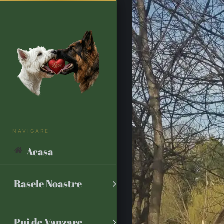
Skip
to
content
Acasa
Rasele Noastre
Pui de Vanzare