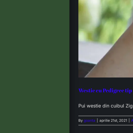
Westie cu Pedigree tip 
Pui westie din cuibul Zig
By
goanta
|
aprilie 21st, 2021
|
A