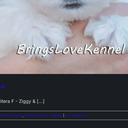
 F –
itera F - Ziggy & [...]
Arhiva Cuiburi
,
Arhiva Cuiburi - Westie
|
0 Comments