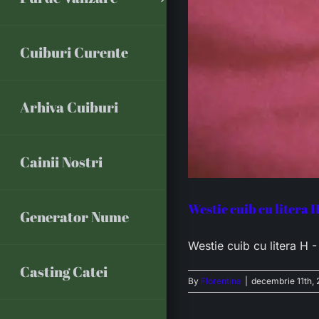
Cuiburi Curente
Arhiva Cuiburi
Cainii Nostri
Westie cuib cu litera 
Generator Nume
Westie cuib cu litera H 
Casting Catei
By
Florentina
|
decembrie 11th, 