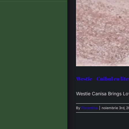
Westie – Cuibul cu lit
Westie Canisa Brings Love
By
Florentina
|
noiembrie 3rd, 2