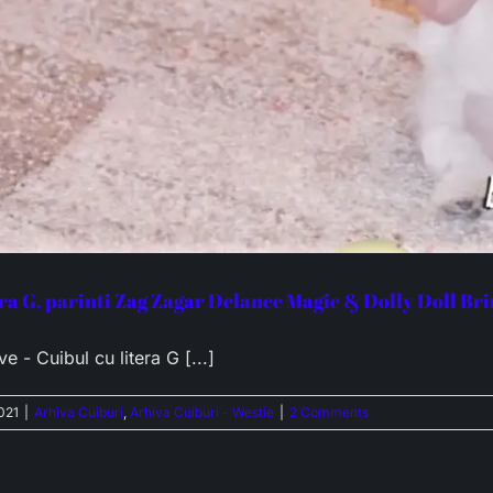
era G, parinti Zag Zagar Delance Magic & Dolly Doll Br
 - Cuibul cu litera G [...]
021
|
Arhiva Cuiburi
,
Arhiva Cuiburi - Westie
|
2 Comments