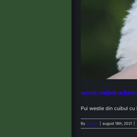
westie, cuibul cu litera
Pui westie din cuibul cu l
By
goanta
|
august 18th, 2021
|