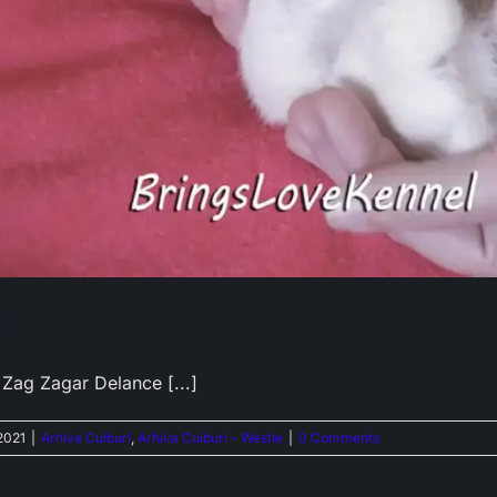
H
- Zag Zagar Delance [...]
2021
|
Arhiva Cuiburi
,
Arhiva Cuiburi - Westie
|
0 Comments