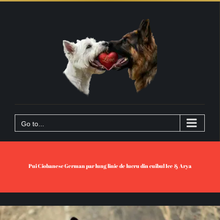
Skip
to
content
Go to...
Pui Ciobanesc German par lung linie de lucru din cuibul Ice & Arya