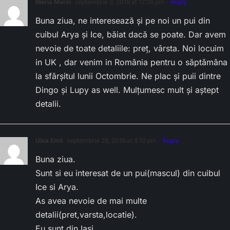
Maria Marin
septembrie 3, 2019 at 12:26 pm
- Reply
Buna ziua, ne interesează și pe noi un pui din
cuibul Arya și Ice, băiat dacă se poate. Dar avem
nevoie de toate detaliile: preț, vârsta. Noi locuim
in UK , dar venim in România pentru o săptămâna
la sfârșitul lunii Octombrie. Ne plac și puii dintre
Dingo și Lupy as well. Mulțumesc mult și aștept
detalii.
Ulea Emil
septembrie 28, 2019 at 8:10 pm
- Reply
Buna ziua.
Sunt si eu interesat de un pui(mascul) din cuibul
Ice si Arya.
As avea nevoie de mai multe
detalii(pret,varsta,locatie).
Eu sunt din Iasi.