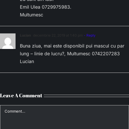
Emil Ulea 0729975983.
Multumesc
Lucian
decembrie 22, 2019 at 1:40 pm
- Reply
Buna ziua, mai este disponibil pui mascul cu par
lung – linie de lucru?, Multumesc 0742207283
Lucian
Leave A Comment
Comment