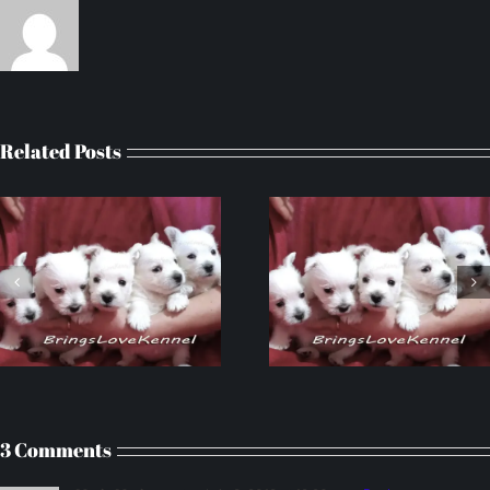
Related Posts
Westie cu pedigree parinti
Catei Westie cu pedigr
campioni cuib cu litera B
parinti campioni Nix si
3 Comments