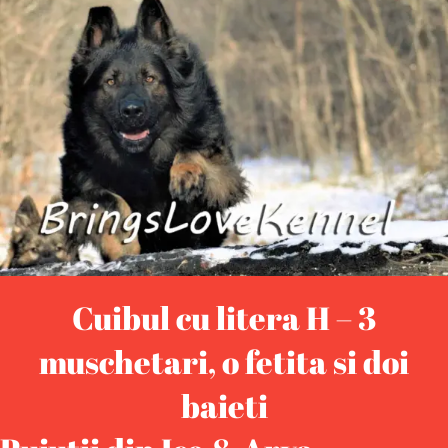
Cuibul cu litera H – 3
muschetari, o fetita si doi
baieti