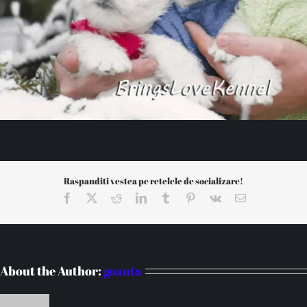
Raspanditi vestea pe retelele de socializare!
Facebook
X
Reddit
LinkedIn
Tumblr
Pinterest
Vk
Email
About the Author:
goanta