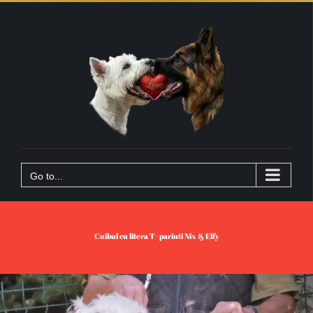
Skip
to
content
Go to...
Cuibul cu litera T- parinti Nix & Elfy