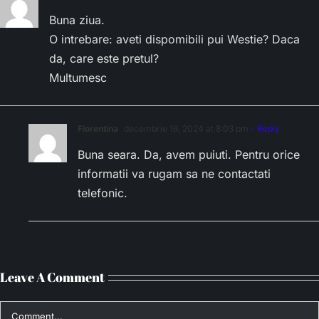
Buna ziua.
O intrebare: aveti dispomibili pui Westie? Daca
da, care este pretul?
Multumesc
Florentina
decembrie 16, 2024 at 8:03 pm
- Reply
Buna seara. Da, avem puiuti. Pentru orice
informatii va rugam sa ne contactati
telefonic.
Leave A Comment
Comment