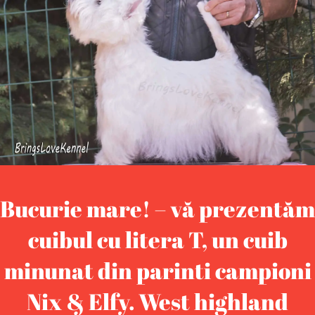
Bucurie mare! – vă prezentăm
cuibul cu litera T, un cuib
minunat din parinti campioni
Nix & Elfy. West highland