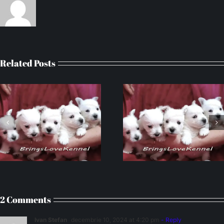
Related Posts
Westie cu pedigree parinti
Catei Westie cu pedigr
campioni cuib cu litera B
parinti campioni Nix si
2 Comments
Ivan Stefan
decembrie 10, 2024 at 4:20 pm
- Reply