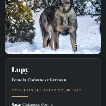
Lupy
Femela Ciobanesc German
MORE THAN THE AUTUM COLOR LUPY
Rasa:
Ciobanesc German