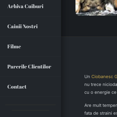
Arhiva Cuiburi
Cainii Nostri
Filme
Parerile Clientilor
Un
Ciobanesc 
nu trece nicioda
Contact
cu o energie ce
Are mult tempera
fata de straini 