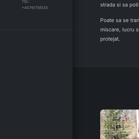
TEL:
strada si sa pot
+40761756124
Poate sa se tran
miscare, lucru si
protejat.