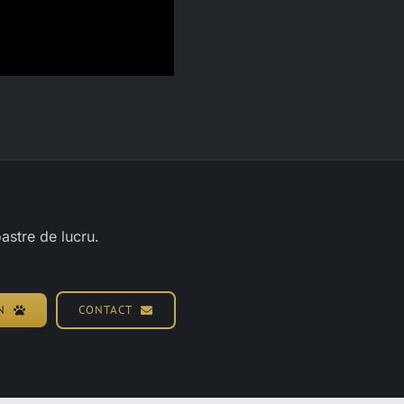
oastre de lucru.
N
CONTACT