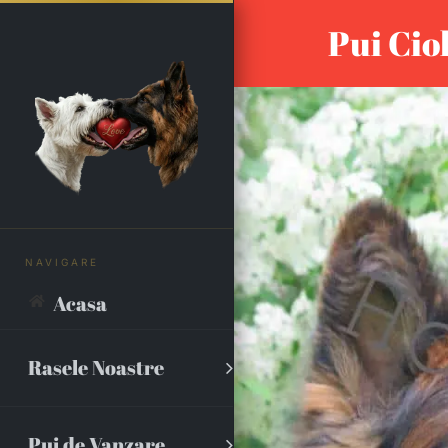
Skip
Pui Cio
to
content
Acasa
Rasele Noastre
Pui de Vanzare