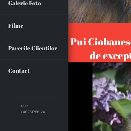
Galerie Foto
Filme
Pui Ciobanes
Parerile Clientilor
de except
Contact
TEL:
+40761756124