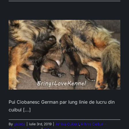
Pui Ciobanesc German par lung linie de lucru din
cuibul [...]
By
goanta
|
iulie 3rd, 2019
|
Arhiva Cuiburi
,
Arhiva Cuiburi –