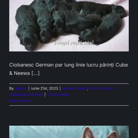
Ciobanesc German par lung linie lucru părinți Cube
& Neewa [...]
By
goanta
|
iunie 21st, 2023
|
Arhiva Cuiburi
,
Arhiva Cuiburi –
Ciobanesc German
|
0 Comments
Read More