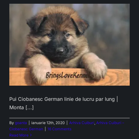
Pui Ciobanesc German linie de lucru par lung |
Monta [...]
By
goanta
|
ianuarie 12th, 2020
|
Arhiva Cuiburi
,
Arhiva Cuiburi –
Ciobanesc German
|
16 Comments
Read More