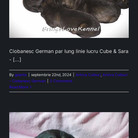
Ciobanesc German par lung linie lucru Cube & Sara
- [...]
By
goanta
|
septembrie 22nd, 2024
|
Arhiva Cuiburi
,
Arhiva Cuiburi
– Ciobanesc German
|
0 Comments
Read More