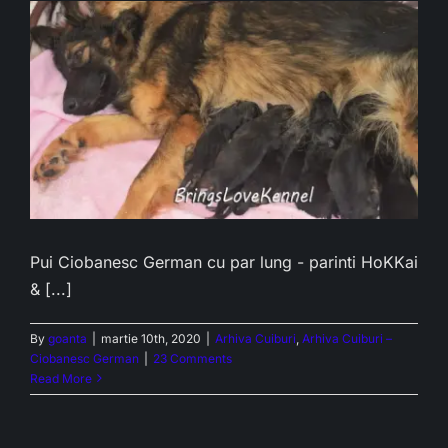
Pui Ciobanesc German cu par lung - parinti HoKKai
& [...]
By
goanta
|
martie 10th, 2020
|
Arhiva Cuiburi
,
Arhiva Cuiburi –
Ciobanesc German
|
23 Comments
Read More