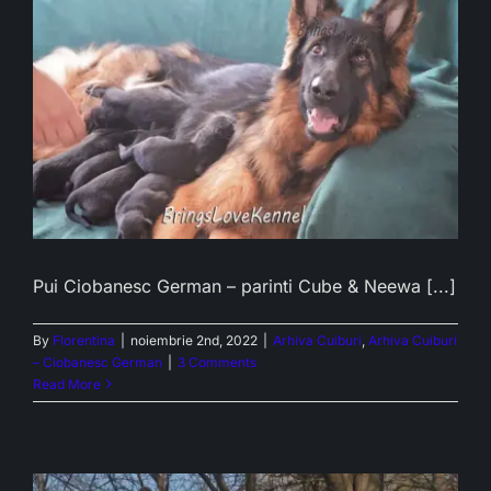
Pui Ciobanesc German – parinti Cube & Neewa [...]
By
Florentina
|
noiembrie 2nd, 2022
|
Arhiva Cuiburi
,
Arhiva Cuiburi
– Ciobanesc German
|
3 Comments
Read More