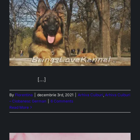
[...]
By
Florentina
|
decembrie 3rd, 2021
|
Arhiva Cuiburi
,
Arhiva Cuiburi
– Ciobanesc German
|
6 Comments
Read More